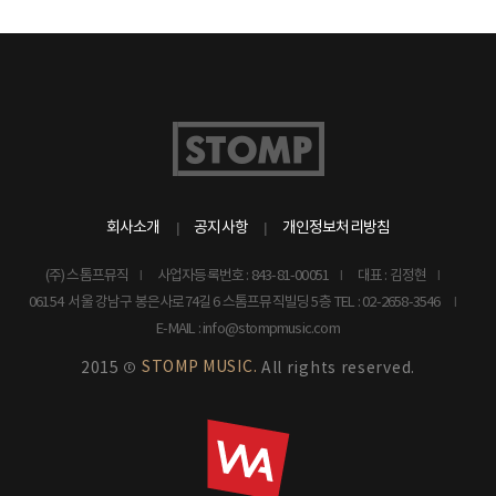
회사소개
공지사항
개인정보처리방침
(주) 스톰프뮤직
사업자등록번호 : 843-81-00051
대표 : 김정현
06154 서울 강남구 봉은사로74길 6 스톰프뮤직빌딩 5층
TEL : 02-2658-3546
E-MAIL : info@stompmusic.com
STOMP MUSIC.
2015 ©
All rights reserved.