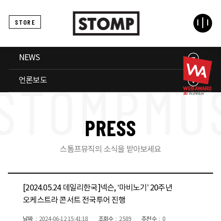
STORE
NEWS
언론보도
P
R
E
S
S
스톰프뮤직의 소식을 받아보세요
[2024.05.24 데일리한국]넥슨, ‘마비노기’ 20주년
오케스트라 콘서트 전국투어 진행
날짜
2024-06-12 15:41:18
조회수
2589
추천수
0