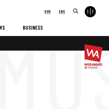
KOR
ENG
WS
BUSINESS
연혁
해외
언론보도
VIP 행사대행
2024
2025
2021
2022
2018
2019
2015
2016