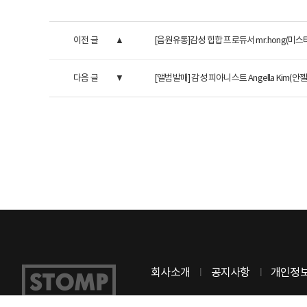
이전 글
[음원유통]감성 힙합 프로듀서 mr.hong(미스터 홍
다음 글
[앨범발매] 감성 피아니스트 Angella Kim(안젤
회사소개
공지사항
개인정
(주) 스톰프뮤직
사업자등록번호 : 8