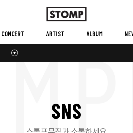
CONCERT
ARTIST
ALBUM
NE
스톰프뮤직 소개
2026
국내
BEST
공지사항
외부공연장
2025
2026
오시는 길
2023
2024
2022
2023
2020
2021
2019
2020
S
N
S
2017
2018
2016
2017
2015이전
2015
2015 이전
스톰프뮤직과 소통하세요