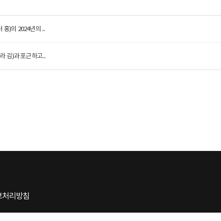
)의 2024년의 ...
라 김)과 포근하고...
보처리방침
43-81-00051
대표 : 김정현