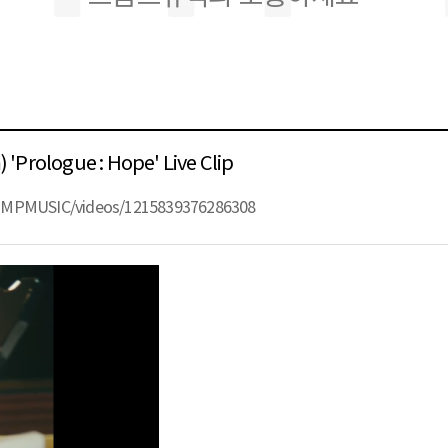
ologue : Hope' Live Clip
OMPMUSIC/videos/1215839376286308