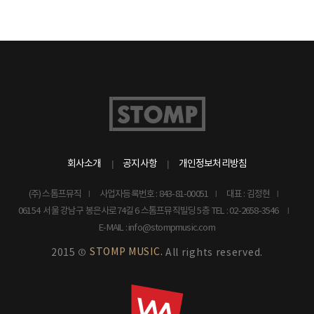
회사소개
공지사항
개인정보처리방침
(주) 스톰프뮤직
사업자등록번호 : 843-81-00051
대표 : 김정현
06154 서울 강남구 봉은사로74길 6 스톰프뮤직빌딩 5층
TEL : 02-2658-3546
E-MAIL : info@stompmusic.com
STOMP MUSIC.
2015 ©
All rights reserved.