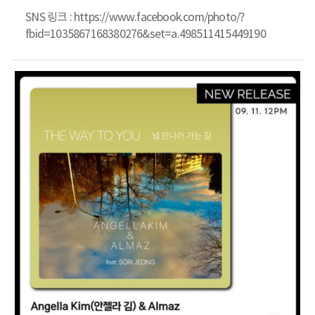
SNS 링크 :
https://www.facebook.com/photo/?
fbid=1035867168380276&set=a.498511415449190