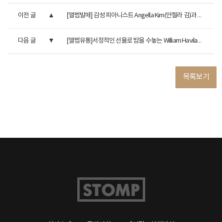
이전 글
[앨범발매] 감성 피아니스트 Angella Kim(안젤라 김)과 포근하고...
다음 글
[앨범유통]서정적인 선율로 밤을 수놓는 William Haviland(윌리엄...
목록보기