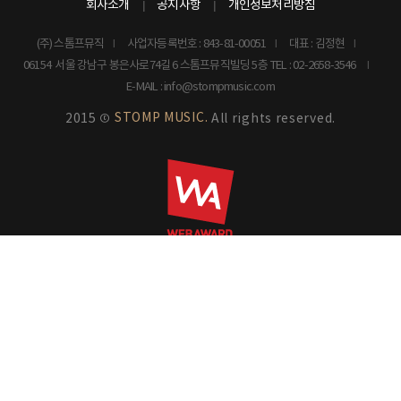
회사소개
공지사항
개인정보처리방침
(주) 스톰프뮤직
사업자등록번호 : 843-81-00051
대표 : 김정현
06154 서울 강남구 봉은사로74길 6 스톰프뮤직빌딩 5층
TEL : 02-2658-3546
E-MAIL : info@stompmusic.com
STOMP MUSIC.
2015 ©
All rights reserved.