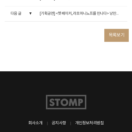
다음 글
[기획공연] <쳇 베이커, 라흐마니노프를 만나다> 낭만에 적셔...
목록보기
회사소개
공지사항
개인정보처리방침