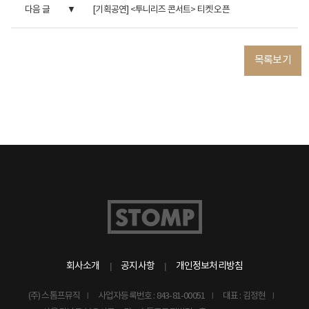
다음 글
[기획공연] <투니리즈 콘서트> 티켓 오픈
목록보기
회사소개
공지사항
개인정보처리방침
(주) 스톰프뮤직
사업자등록번호 : 843-81-00051
대표 : 김정현