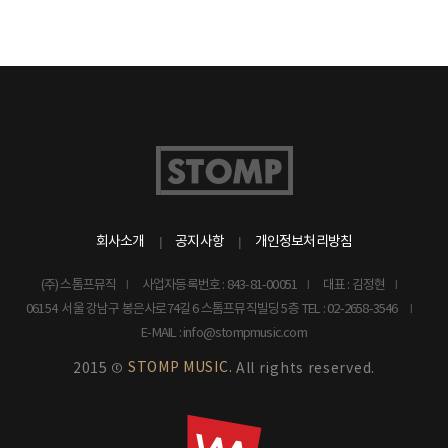
회사소개
공지사항
개인정보처리방침
(주) 스톰프뮤직
사업자등록번호 : 843-81-00051
대표 : 김정현
06154 서울 강남구 봉은사로74길 6 스톰프뮤직빌딩 5층
TEL : 02-2658-3546
E-MAIL : info@stompmusic.com
STOMP MUSIC.
2015 ©
All rights reserved.