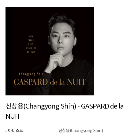
신창용(Changyong Shin) - GASPARD de la
NUIT
아티스트 :
신창용(Changyong Shin)