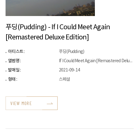
푸딩(Pudding) - If I Could Meet Again
[Remastered Deluxe Edition]
아티스트 :
푸딩(Pudding)
앨범명 :
If I Could Meet Again [Remastered Deluxe Edition]
발매일 :
2021-09-14
형태 :
스페셜
VIEW MORE