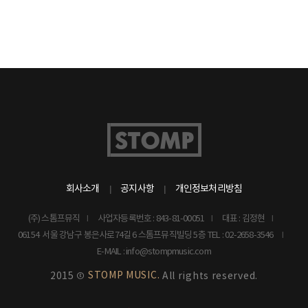
회사소개
공지사항
개인정보처리방침
(주) 스톰프뮤직
사업자등록번호 : 843-81-00051
대표 : 김정현
06154 서울 강남구 봉은사로74길 6 스톰프뮤직빌딩 5층
TEL : 02-2658-3546
E-MAIL : info@stompmusic.com
STOMP MUSIC.
2015 ©
All rights reserved.