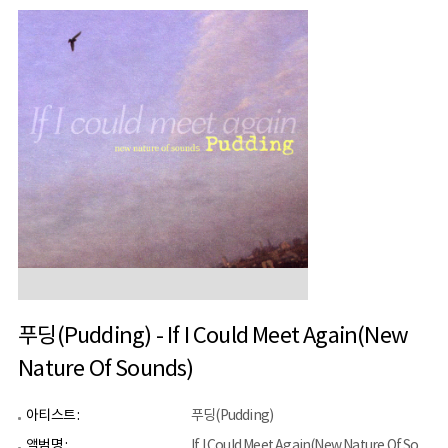
푸딩(Pudding) - If I Could Meet Again(New
Nature Of Sounds)
아티스트 :
푸딩(Pudding)
앨범명 :
If I Could Meet Again(New Nature Of Sounds)