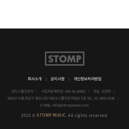
회사소개
공지사항
개인정보처리방침
(주) 스톰프뮤직
사업자등록번호 : 843-81-00051
대표 : 김정현
06154 서울 강남구 봉은사로74길 6 스톰프뮤직빌딩 5층
TEL : 02-2658-3546
E-MAIL : info@stompmusic.com
STOMP MUSIC.
2015 ©
All rights reserved.