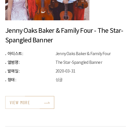
Jenny Oaks Baker & Family Four - The Star-
Spangled Banner
아티스트 :
Jenny Oaks Baker & Family Four
앨범명 :
The Star-Spangled Banner
발매일 :
2020-03-31
형태 :
싱글
VIEW MORE