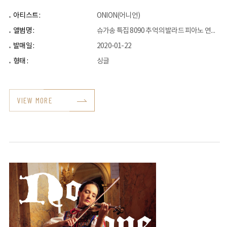
아티스트 :
ONION(어니언)
앨범명 :
슈가송 특집 8090 추억의 발라드 피아노 연주곡
발매일 :
2020-01-22
형태 :
싱글
VIEW MORE