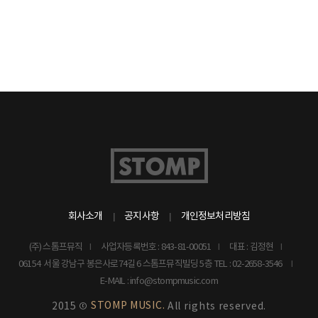
회사소개
공지사항
개인정보처리방침
(주) 스톰프뮤직
사업자등록번호 : 843-81-00051
대표 : 김정현
06154 서울 강남구 봉은사로74길 6 스톰프뮤직빌딩 5층
TEL : 02-2658-3546
E-MAIL : info@stompmusic.com
STOMP MUSIC.
2015 ©
All rights reserved.