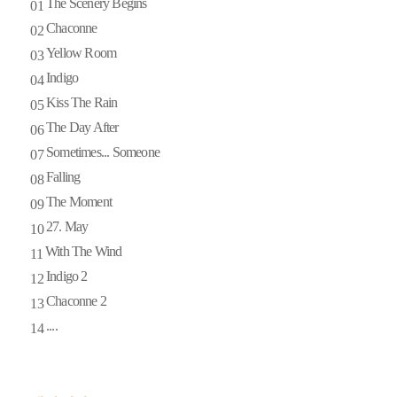
The Scenery Begins
01
Chaconne
02
Yellow Room
03
Indigo
04
Kiss The Rain
05
The Day After
06
Sometimes... Someone
07
Falling
08
The Moment
09
27. May
10
With The Wind
11
Indigo 2
12
Chaconne 2
13
....
14