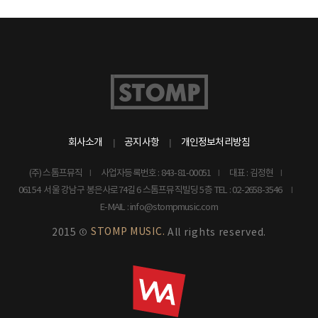
회사소개
공지사항
개인정보처리방침
(주) 스톰프뮤직
사업자등록번호 : 843-81-00051
대표 : 김정현
06154 서울 강남구 봉은사로74길 6 스톰프뮤직빌딩 5층
TEL : 02-2658-3546
E-MAIL : info@stompmusic.com
STOMP MUSIC.
2015 ©
All rights reserved.