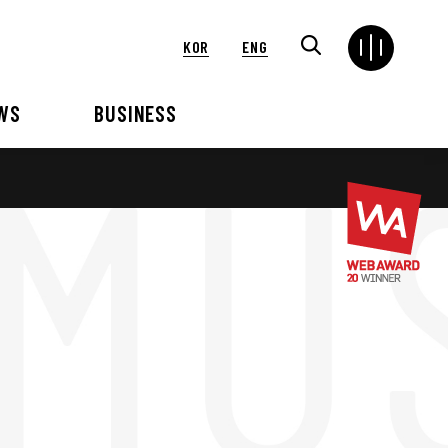
KOR
ENG
WS
BUSINESS
연혁
해외
언론보도
VIP 행사대행
2024
2025
2021
2022
2018
2019
2015
2016