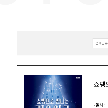
쇼팽
일시 :