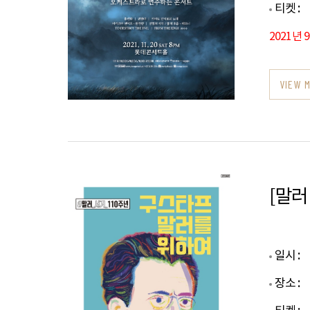
티켓 :
2021년 
VIEW 
[말러
일시 :
장소 :