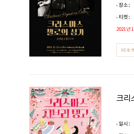
장소 :
티켓 :
2021년 
VIEW 
크리
일시 :