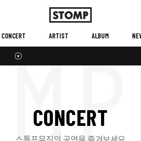
CONCERT
ARTIST
ALBUM
NE
스톰프뮤직 소개
2026
국내
BEST
공지사항
외부공연장
2025
2026
오시는 길
2023
2024
2022
2023
2020
2021
2019
2020
C
O
N
C
E
R
T
2017
2018
2016
2017
2015이전
2015
2015 이전
스톰프뮤직의 공연을 즐겨보세요