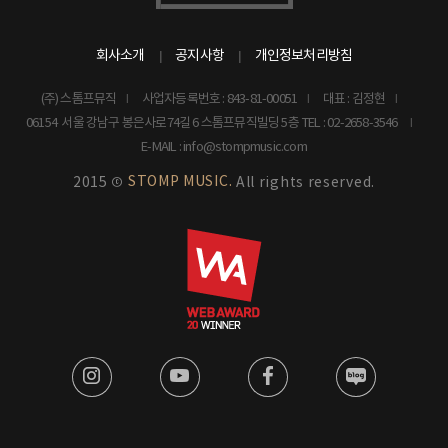
회사소개
공지사항
개인정보처리방침
(주) 스톰프뮤직
사업자등록번호 : 843-81-00051
대표 : 김정현
06154 서울 강남구 봉은사로74길 6 스톰프뮤직빌딩 5층
TEL : 02-2658-3546
E-MAIL : info@stompmusic.com
STOMP MUSIC.
2015 ©
All rights reserved.