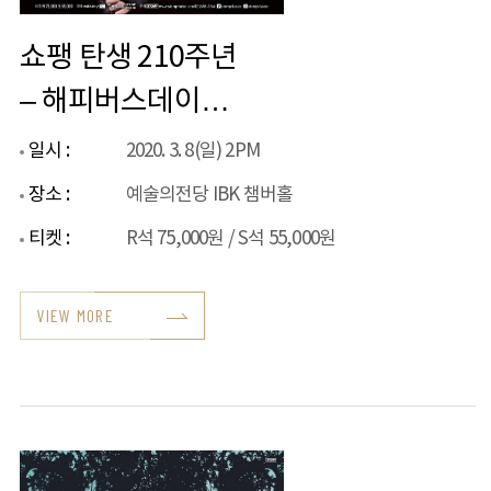
쇼팽 탄생 210주년
– 해피버스데이
쇼팽
일시 :
2020. 3. 8(일) 2PM
장소 :
예술의전당 IBK 챔버홀
티켓 :
R석 75,000원 / S석 55,000원
VIEW MORE