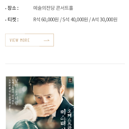
mann ‘Joy of
장소 :
예술의전당 콘서트홀
classicism’
티켓 :
R석 60,000원 / S석 40,000원 / A석 30,000원
VIEW MORE