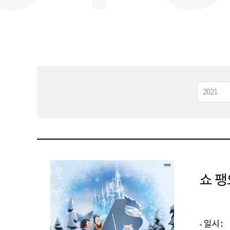
쇼 
일시 :