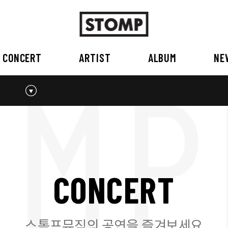
CONCERT
ARTIST
ALBUM
NE
스톰프뮤직 소개
2026
국내
BEST
공지사항
외부공연장
2025
2026
오시는 길
2023
2024
2022
2023
2020
2021
2019
2020
C
O
N
C
E
R
T
2017
2018
2016
2017
2015이전
2015
2015 이전
스톰프뮤직의 공연을 즐겨보세요