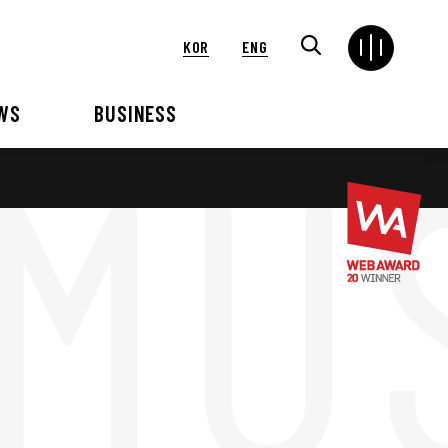
KOR
ENG
WS
BUSINESS
연혁
해외
언론보도
VIP 행사대행
2024
2025
2021
2022
2018
2019
2015
2016