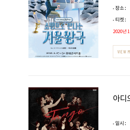
장소 :
티켓 :
2020년 
VIEW 
아디
일시 :