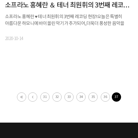
소프라노 홍혜란 ＆ 테너 최원휘의 3번째 레코딩 현장!
소프라노 홍혜란 ♥ 테너 최원휘의 3번째 레코딩 현장!오늘은 특별히
아름다운 하모니에 바이올린 악기가 추가되어,더욱더 풍성한 음악을
선사했는데요⠀곧 만날 신보음반 많은 기대 부탁드립니다 !
2020-10-14
31
32
33
34
35
36
37