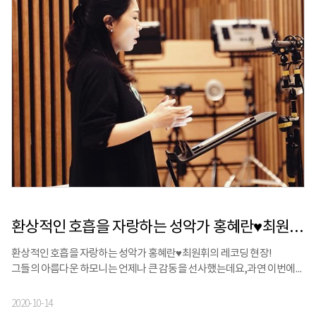
환상적인 호흡을 자랑하는 성악가 홍혜란♥최원휘의 레코딩 현장!
환상적인 호흡을 자랑하는 성악가 홍혜란♥최원휘의 레코딩 현장!⠀
그들의 아름다운 하모니는 언제나 큰 감동을 선사했는데요,과연 이번에는
어떤 노래로 우리의 마음을 사로잡을지!⠀곧 공개되는 그들의 신보에 많은
관심과 기대 부탁드립니다
2020-10-14