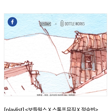
[playlist] <보틀웍스 X 스톰프뮤직 X 정승빈> 10월, 매일의 일상을 여행처럼