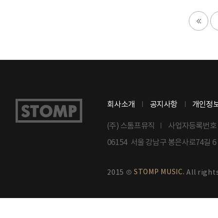
회사소개
공지사항
개인정
(주) 스톰프뮤직
사업자등록번호 : 8
06154 서울 강남구 봉은사로74길 
STOMP MUSIC.
2015 ©
All right