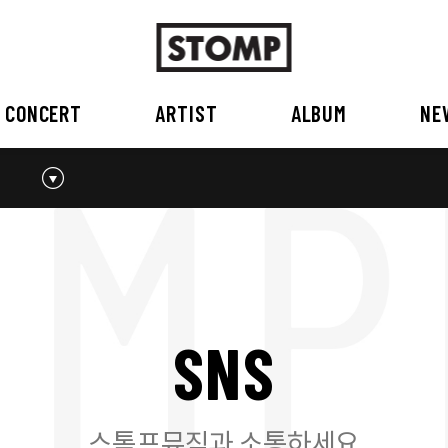
CONCERT
ARTIST
ALBUM
NE
스톰프뮤직 소개
2026
국내
BEST
공지사항
외부공연장
2025
2026
오시는 길
2023
2024
2022
2023
2020
2021
2019
2020
S
N
S
2017
2018
2016
2017
2015이전
2015
2015 이전
스톰프뮤직과 소통하세요