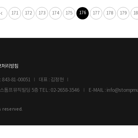
176
171
172
173
174
175
177
178
179
18
보처리방침
43-81-00051
대표 : 김정현
6 스톰프뮤직빌딩 5층
TEL : 02-2658-3546
E-MAIL : info@stompm
s reserved.