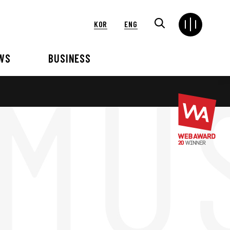
KOR
ENG
WS
BUSINESS
연혁
해외
언론보도
VIP 행사대행
2024
2025
2021
2022
2018
2019
2015
2016