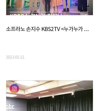
소프라노 손지수 KBS2TV <누가누가 잘하나> 출연
2021-01-11