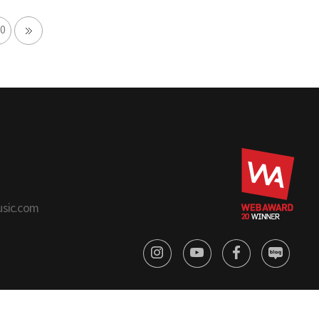
0
usic.com