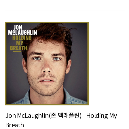
Jon McLaughlin(존 맥래플린) - Holding My
Breath