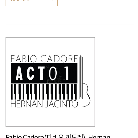
Fabio Cadore(파비오 까도레), Hernan