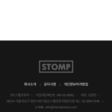
회사소개
공지사항
개인정보처리방침
(주) 스톰프뮤직
사업자등록번호 : 843-81-00051
대표 : 김정현
06154 서울 강남구 봉은사로74길 6 스톰프뮤직빌딩 5층
TEL : 02-2658-3546
E-MAIL : info@stompmusic.com