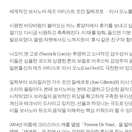
세계적인 보사노바 재즈 아티스트 조안 질베르토 ㆍ리사 오노를 이어
시원한 바닷바람이 불어오는 어느 휴양지에서 휴가를 보내고 싶은 
열기도 다시금 시원하고 촉촉해진다. 이 때를 맞춰, 들으면 기분 좋
발표되었다. 앨범 자켓에서도 느껴지듯이 '휴식 같은 친구'와 
나오미 앤 고로 (Naomi & Goro)는 투명하고 소녀적인 감수성이 
이들은 심플한 코드와 상큼한 톤의 보컬로 어쿠스틱 감성주의 음
일본출신의 재즈 아티스트 '리사 오노(Lisa Ono)'도 극찬한 
일찍부터 브라질리언 가수 조안 질베르토 (Joao Gilberto)와
소리의 울림이다. 본래 보사노바는 본래 간결하고 단순한 음악으로 그
시작되었다. 브라질의 음악적인 위상을 확고하게 구축한 뮤지션
계산과 테크닉이 도사리고 있지만, 선율과 하모니는 극도로 단
이들 보사노바 듀오의 음악을 이해하는 핵심 키워드라 할 수 있다
2004년 여름에 크리스마스 캐롤 앨범「Presente De Nata
앨범 「HOME」은 집에서 쉬는 것처럼 편안한 휴식을 주는 음