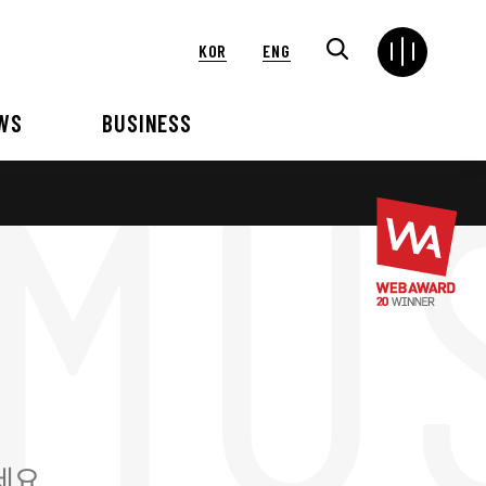
KOR
ENG
WS
BUSINESS
연혁
해외
언론보도
VIP 행사대행
2024
2025
2021
2022
2018
2019
2015
2016
세요.