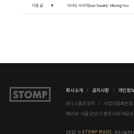
다음 글
이사오 사사키(Isao Sasaki) - Missing You
회사소개
공지사항
개인정
(주) 스톰프뮤직
사업자등록번호 : 8
06154 서울 강남구 봉은사로74길 
STOMP MUSIC.
2015 ©
All right