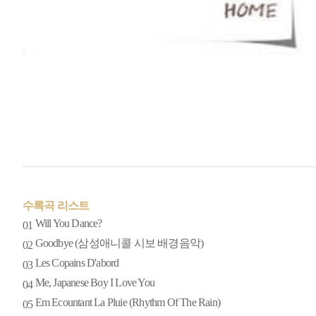
수록곡 리스트
Will You Dance?
01
Goodbye (삼성애니콜 시보 배경음악)
02
Les Copains D'abord
03
Me, Japanese Boy I Love You
04
Em Ecountant La Pluie (Rhythm Of The Rain)
05