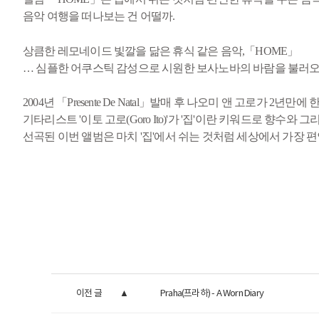
음악 여행을 떠나보는 건 어떨까.
상큼한 레모네이드 빛깔을 닮은 휴식 같은 음악,「HOME」
… 심플한 어쿠스틱 감성으로 시원한 보사노바의 바람을 불러오
2004년 「Presente De Natal」발매 후 나오미 앤 고로가 2년
기타리스트 '이토 고로(Goro Ito)'가 '집'이란 키워드로 
선곡된 이번 앨범은 마치 '집'에서 쉬는 것처럼 세상에서 가장 
이전 글
Praha(프라하) - A Worn Diary