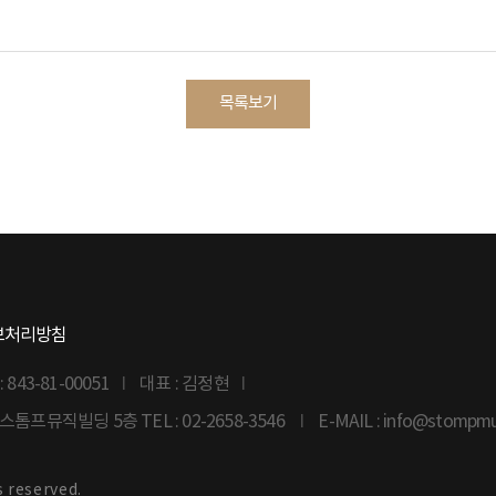
목록보기
보처리방침
43-81-00051
대표 : 김정현
6 스톰프뮤직빌딩 5층
TEL : 02-2658-3546
E-MAIL : info@stompm
s reserved.