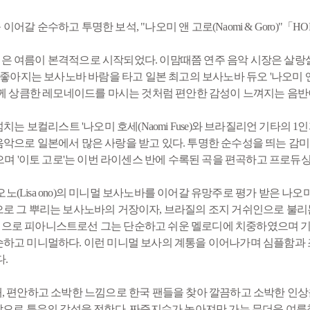
갈 순수하고 투명한 보석, "나오미 앤 고로(Naomi & Goro)"「
여름이 본격적으로 시작되었다. 이맘때쯤 연주 음악 시장은 살랑살랑한 
아지는 보사노바 바람을 타고 일본 최고의 보사노바 듀오 '나오미 앤 고로
함께 상큼한 레모네이드를 마시는 것처럼 편안한 감성이 느껴지는 음반
넘치는 보컬리스트 '나오미 호세(Naomi Fuse)와 브라질리언 기타의 1인자
악으로 일본에서 많은 사랑을 받고 있다. 투명한 순수성을 띄는 감미
바 있으며 '이토 고로'는 이번 라이센스 반에 수록된 곡을 편곡하고 프로
 리사 오노(Lisa ono)의 미니멀 보사노바를 이어갈 유망주로 평가 받
 뿌리는 보사노바의 거장이자, 브라질의 조지 거쉬인으로 불리는 안토니오 
으로 피아니스트로선 그는 단순하고 쉬운 멜로디에 치중하였으며 기
순하고 미니멀하다. 이런 미니멀 보사의 계통을 이어나가며 심플함과
.
l」을 발매, 편안하고 소박한 느낌으로 한국 팬들을 찾아 깔끔하고 소박한
악으로 특유의 감성을 전한다. 짜증지수가 높아져만 가는 무더운 여름