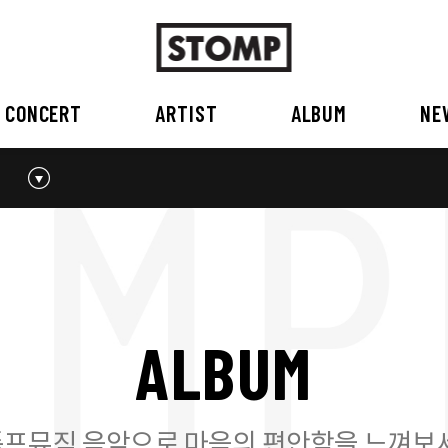
CONCERT
ARTIST
ALBUM
NE
스톰프뮤직 소개
2026
국내
BEST
공지사항
외부공연장
2025
2026
오시는 길
2023
2024
2022
2023
2020
2021
2019
2020
A
L
B
U
M
2017
2018
2016
2017
2015이전
2015
2015 이전
프뮤직 음악으로 마음의 편안함을 느껴보