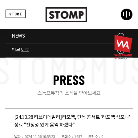
STORE
NEWS
언론보도
P
R
E
S
S
스톰프뮤직의 소식을 받아보세요
[24.10.28 티브이데일리]라포엠, 단독 콘서트 '라포엠 심포니'
성료 "진정성 있게 음악 하겠다"
날짜
2024-11-06 10:55:23
조회수
1657
추천수
0