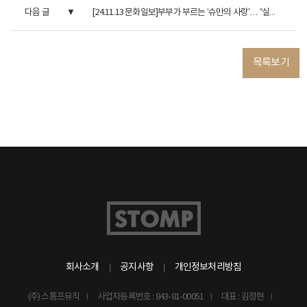
다음 글
[24.11.13 문화일보]부부가 부르는 ‘슈만의 사랑’… “실제 ...
목록보기
회사소개
공지사항
개인정보처리방침
(주) 스톰프뮤직
사업자등록번호 : 843-81-00051
대표 : 김정현