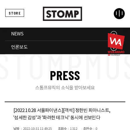
STORE
NEWS
언론보도
P
R
E
S
S
스톰프뮤직의 소식을 받아보세요
[2022.10.28 서울파이낸스][객석] 정한빈 피아니스트,
'섬세한 감성'과 '화려한 테크닉' 동시에 선보인다
날짜
2022-10-31 11:49:25
조회수
1312
추천수
0