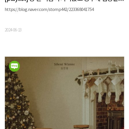
https://blog.naver.com/stomp442/223368041754
2024-06-13