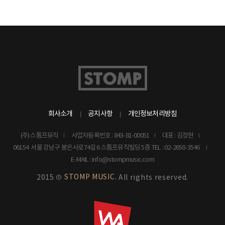
회사소개
공지사항
개인정보처리방침
(주) 스톰프뮤직
사업자등록번호 : 843-81-00051
대표 : 김정현
06154 서울 강남구 봉은사로74길 6 스톰프뮤직빌딩 5층
TEL : 02-2658-3546
E-MAIL : info@stompmusic.com
STOMP MUSIC.
2015 ©
All rights reserved.