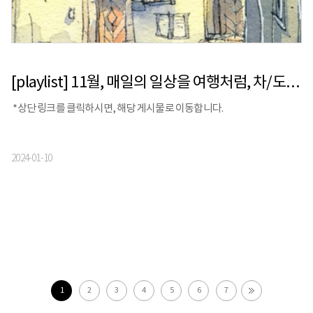
[playlist] 11월, 매일의 일상을 여행처럼, 차/도/락 | 보틀웍스 X 스톰프뮤직 X 정승빈
*상단 링크를 클릭하시면, 해당 게시물로 이동합니다.
2024-01-10
1
2
3
4
5
6
7