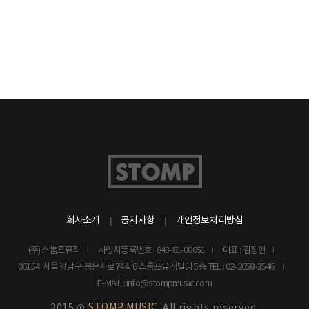
회사소개
공지사항
개인정보처리방침
(주) 스톰프뮤직
사업자등록번호 : 843-81-00051
대표 : 김정현
06154 서울 강남구 봉은사로74길 6 스톰프뮤직빌딩 5층
TEL : 02-2658-3546
E-MAIL : info@stompmusic.com
STOMP MUSIC.
2015 ©
All rights reserved.