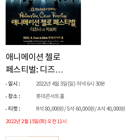
애니메이션 첼로
페스티벌: 디즈니
VS 지브리
일시 :
2022년 4월 3일(일) 저녁 6시 30분
장소 :
롯데콘서트홀
티켓 :
R석 80,000원/ S석 60,000원/ A석 40,000원
2022년 2월 15일(화) 오전 11시