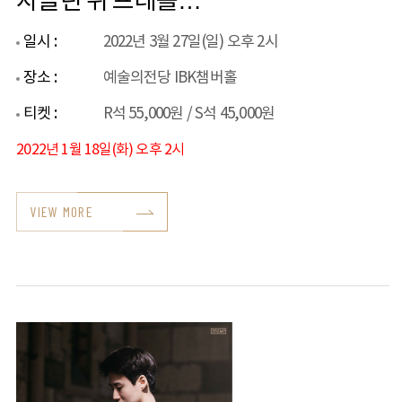
자클린 뒤 프레를
만나다
일시 :
2022년 3월 27일(일) 오후 2시
장소 :
예술의전당 IBK챔버홀
티켓 :
R석 55,000원 / S석 45,000원
2022년 1월 18일(화) 오후 2시
VIEW MORE