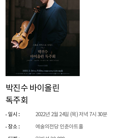
박진수 바이올린
독주회
일시 :
2022년 2월 24일 (목) 저녁 7시 30분
장소 :
예술의전당 인춘아트홀