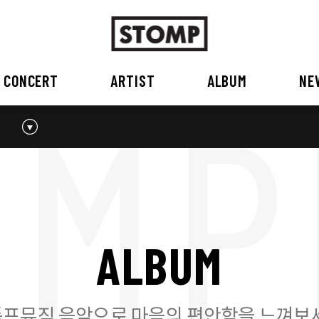
CONCERT
ARTIST
ALBUM
NE
스톰프뮤직 소개
2026
국내
BEST
공지사항
외부공연장
2025
2026
오시는 길
2023
2024
2022
2023
2020
2021
2019
2020
A
L
B
U
M
2017
2018
2016
2017
2015이전
2015
2015 이전
프뮤직 음악으로 마음의 편안함을 느껴보