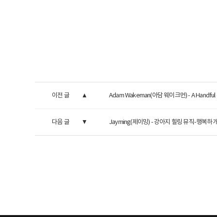
이전 글
Adam Wakeman(아담 웨이크먼) - A Handful 
다음 글
Jayming(제이밍) - 강아지 힐링 뮤직-행복하