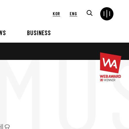
KOR
ENG
WS
BUSINESS
연혁
해외
언론보도
VIP 행사대행
2024
2025
2021
2022
2018
2019
2015
2016
세요.