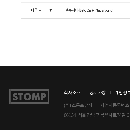
다음 글
벨루지아(Belo Dia) - Playground
회사소개
공지사항
개인정
(주) 스톰프뮤직
사업자등록번호 : 8
06154 서울 강남구 봉은사로74길 