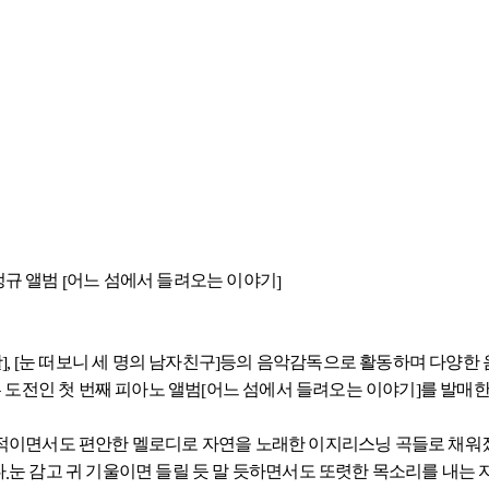
정규 앨범
어느 섬에서 들려오는 이야기
[
]
활
눈 떠보니 세 명의 남자친구
등의 음악감독으로 활동하며 다양한 
], [
]
 도전인 첫 번째 피아노 앨범
어느 섬에서 들려오는 이야기
를 발매
[
]
적이면서도 편안한 멜로디로 자연을 노래한 이지리스닝 곡들로 채워
다
눈 감고 귀 기울이면 들릴 듯 말 듯하면서도 또렷한 목소리를 내는
.