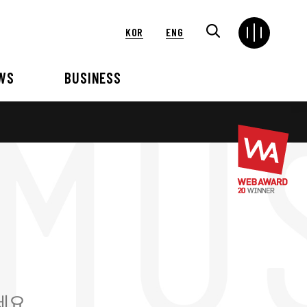
KOR
ENG
WS
BUSINESS
연혁
해외
언론보도
VIP 행사대행
2024
2025
2021
2022
2018
2019
2015
2016
세요.