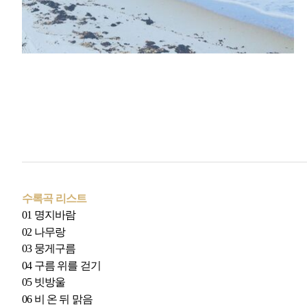
수록곡 리스트
01 명지바람
02 나무랑
03 뭉게구름
04 구름 위를 걷기
05 빗방울
06 비 온 뒤 맑음