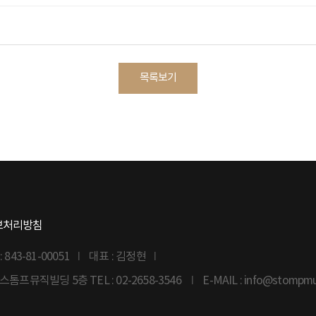
목록보기
보처리방침
43-81-00051
대표 : 김정현
6 스톰프뮤직빌딩 5층
TEL : 02-2658-3546
E-MAIL : info@stompm