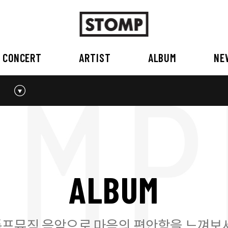
CONCERT
ARTIST
ALBUM
NE
스톰프뮤직 소개
2026
국내
BEST
공지사항
외부공연장
2025
2026
오시는 길
2023
2024
2022
2023
2020
2021
2019
2020
A
L
B
U
M
2017
2018
2016
2017
2015이전
2015
2015 이전
프뮤직 음악으로 마음의 편안함을 느껴보