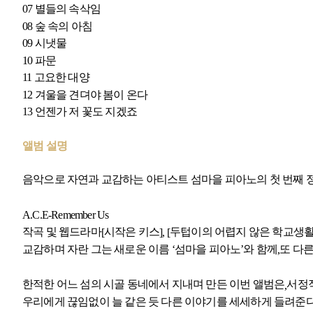
07 별들의 속삭임
08 숲 속의 아침
09
시냇물
10
파문
11
고요한 대양
12 겨울을 견뎌야 봄이 온다
13 언젠가 저 꽃도 지겠죠
앨범 설명
음악으로 자연과 교감하는 아티스트 섬마을 피아노의 첫 번째 
A.C.E-Remember Us
작곡 및 웹드라마
시작은 키스
두텁이의 어렵지 않은 학교생
[
], [
교감하며 자란 그는 새로운 이름 ‘섬마을 피아노’와 함께
또 다른
,
한적한 어느 섬의 시골 동네에서 지내며 만든 이번 앨범은
서정
,
우리에게 끊임없이 늘 같은 듯 다른 이야기를 세세하게 들려준